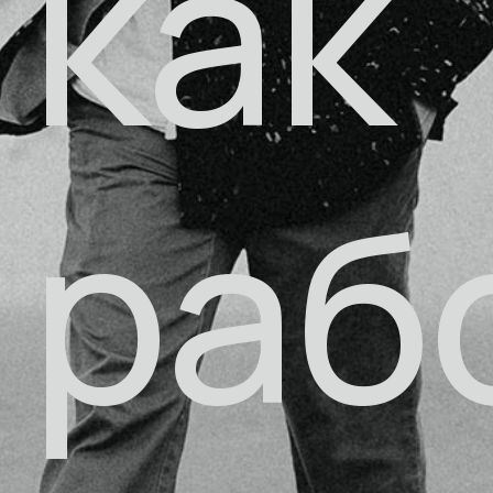
как
раб