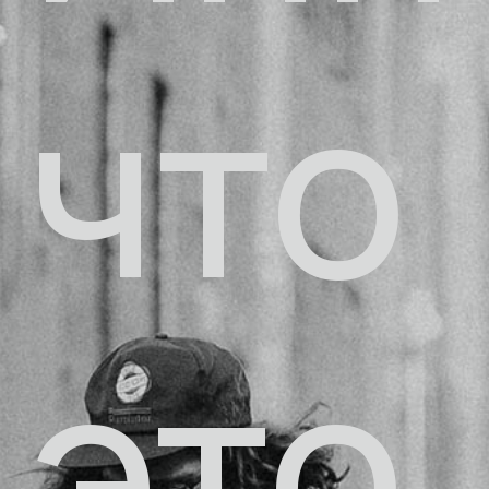
что
это