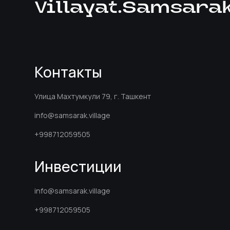
Villayat.Samsara
Контакты
Улица Махтумкули 79, г. Ташкент
info@samsarak.village
+998712059505
Инвестиции
info@samsarak.village
+998712059505