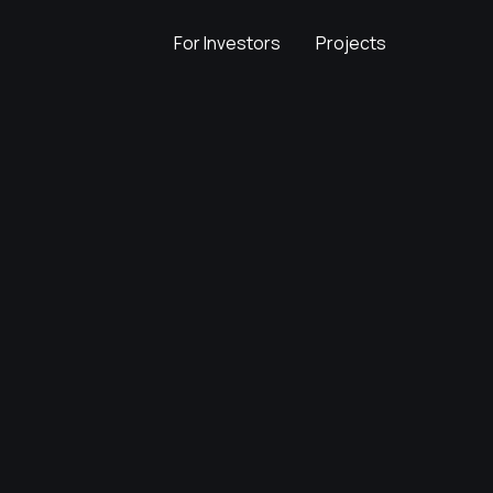
For Investors
Projects
For Investors
Projects