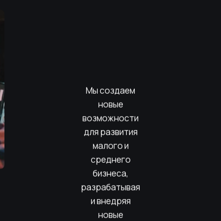
Мы создаем
новые
возможности
для развития
малого и
среднего
бизнеса,
разрабатывая
и внедряя
новые